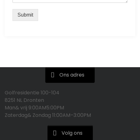
Submit
Ons adres
Golfresidentie 100-104
8251 NL Dronten
Man& vrij 9:00AM5:00PM
Zaterdag& Zondag 11:00AM–3:00PM
Volg ons